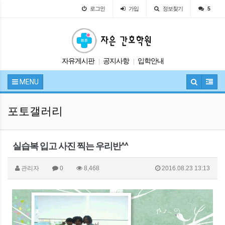
로그인
가입
정보찾기
5
자유게시판
공지사항
입학안내
|
|
교육안내
시험정보
|
|
MENU
포토갤러리
실습복 입고 사진 찍는 우리반^^
관리자
0
8,468
2016.08.23 13:13