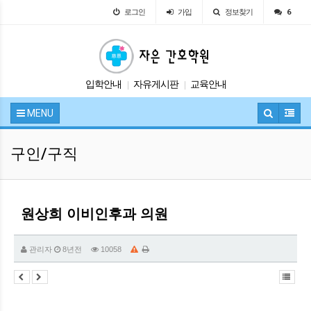
로그인
가입
정보찾기
6
입학안내
자유게시판
교육안내
|
|
시험정보
공지사항
|
|
MENU
구인/구직
원상희 이비인후과 의원
관리자
8년전
10058