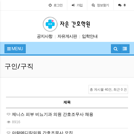
로그인
가입
정보찾기
8
공지사항
자유게시판
입학안내
|
|
교육안내
시험정보
|
|
MENU
구인/구직
총 게시물 40건, 최근 0 건
제목
제니스 피부 비뇨기과 의원 간호조무사 채용
8916
아람메디칼의원 간호조무사 모집